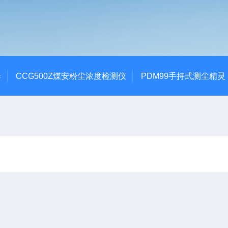
器
CCG500Z煤安粉尘浓度检测仪
PDM99手持式测尘精灵