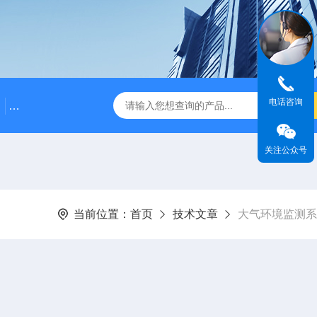
电话咨询
CCG500Z型防爆粉尘仪
AQM-836S扬尘噪声监测仪
关注公众号
当前位置：
首页
技术文章
大气环境监测系