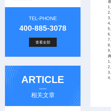
基本
1、更
2、
TEL-PHONE
3、
4、模
400-885-3078
5、
6、
7、
查看全部
8、
9、
典型
1、
2、
3、
ARTICLE
4、
相关文章