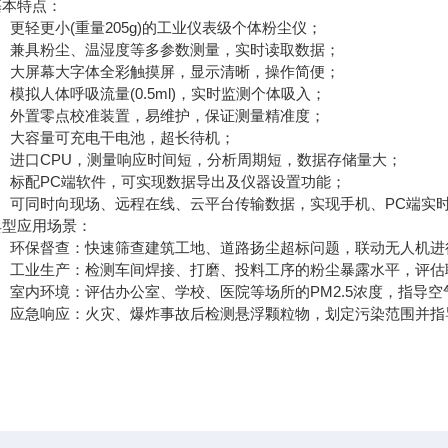
特点：
轻更小(重量205g)的工业仪表级个体粉尘仪；
兼具粉尘、温湿度等多参数测量，实时读取数据；
大屏幕大字体全彩触摸屏，显示清晰，操作简便；
拟人体呼吸流量(0.5ml)，实时监测个体吸入；
外置零点校准装置，易维护，保证测量精准度；
大容量可充电干电池，超长待机；
进口CPU，测量响应时间短，分析周期短，数据存储量大；
标配PC端软件，可实现数据导出及仪器设置功能；
可同时向现场、远程在线、云平台传输数据，实现手机、PC端实
应用场景：
环保督查：快速筛查建筑工地、道路扬尘超标问题，联动无人机进
工业生产：检测车间焊接、打磨、投料工序的粉尘暴露水平，评估
室内环境：评估办公室、学校、医院等场所的PM2.5浓度，指导空
应急响应：火灾、爆炸事故后检测悬浮颗粒物，划定污染范围并指