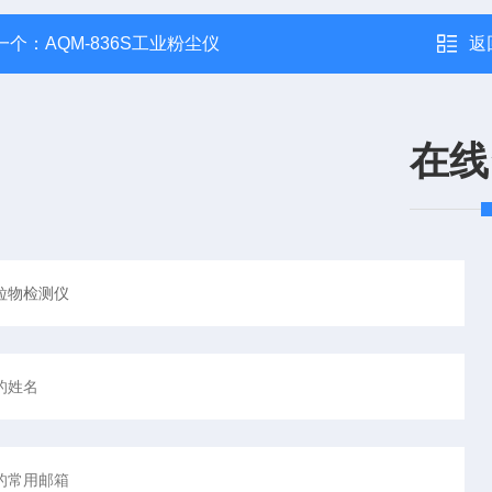
一个：
AQM-836S工业粉尘仪
返
在线