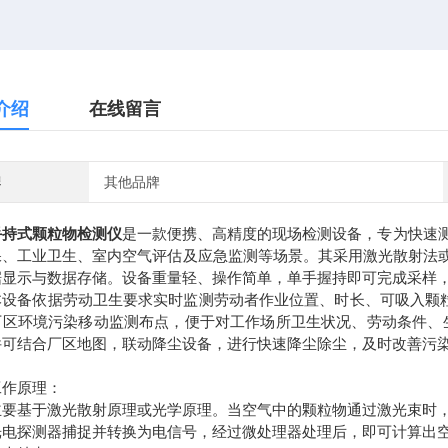
介绍
在线留言
牌
其他品牌
手持式颗粒物检测仪
是一款便携、高精度的现场检测设备，专为快速测量空
、工业卫生、室内空气评估及应急监测等场景。其采用激光散射法或光吸收
据显示与数据存储。设备重量轻、操作简单，单手握持即可完成采样，
备依据劳动卫生要求实时监测劳动者作业位置、时长、可吸入颗粒物
厂区环境污染移动监测布点，便于对工作场所卫生状况、劳动条件、
件可结合厂区地图，联动降尘设备，进行快速降尘除尘，及时改善污
。
原理：
基于激光散射原理或光学原理。当空气中的颗粒物通过激光束时，
光电探测器捕捉并转换为电信号，经过微处理器处理后，即可计算出