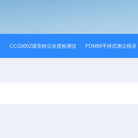
器
CCG500Z煤安粉尘浓度检测仪
PDM99手持式测尘精灵