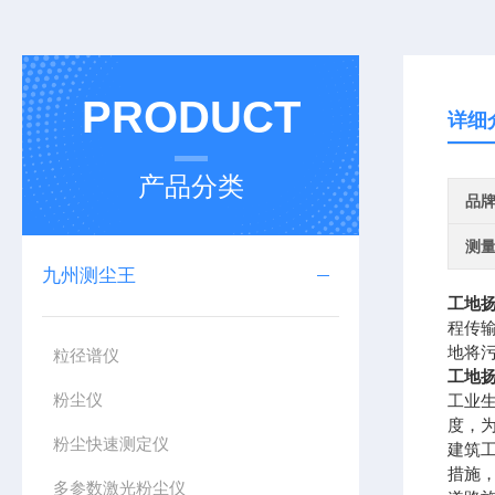
PRODUCT
详细
产品分类
品
测
九州测尘王
工地
程传
地将
粒径谱仪
工地
粉尘仪
工业
度，
粉尘快速测定仪
建筑
措施
多参数激光粉尘仪