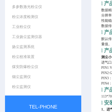
l
产
多参数激光粉尘仪
数据精
分辨率
粉尘浓度检测仪
性能稳
数据传
工业粉尘仪
l
产
工业扬尘监测仪器
默认传
量值。
扬尘监测系统
l
产
粉尘校准装置
测尘小
进
气口
煤安防爆粉尘仪
PIN1
PIN2
烟尘监测仪
PIN3：
PIN4：
粉尘监测仪
l
产
113*
l
安
TEL-PHONE
1、
进